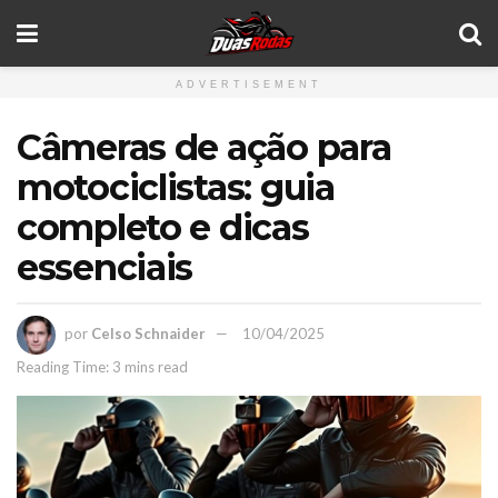
ADVERTISEMENT
Câmeras de ação para
motociclistas: guia
completo e dicas
essenciais
por
Celso Schnaider
10/04/2025
Reading Time: 3 mins read