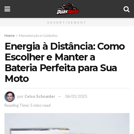
ADVERTISEMENT
Home
Manutenção e Cuidados
Energia à Distância: Como
Escolher e Manter a
Bateria Perfeita para Sua
Moto
por
Celso Schnaider
06/01/2025
Reading Time: 5 mins read