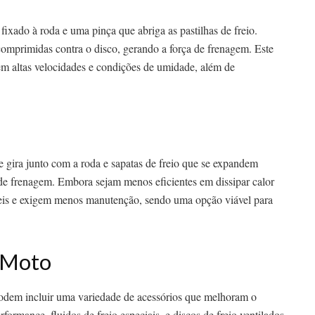
fixado à roda e uma pinça que abriga as pastilhas de freio.
 comprimidas contra o disco, gerando a força de frenagem. Este
 em altas velocidades e condições de umidade, além de
e gira junto com a roda e sapatas de freio que se expandem
a de frenagem. Embora sejam menos eficientes em dissipar calor
áveis e exigem menos manutenção, sendo uma opção viável para
e Moto
odem incluir uma variedade de acessórios que melhoram o
formance, fluidos de freio especiais, e discos de freio ventilados