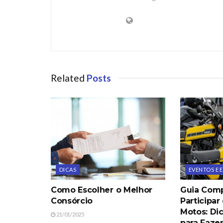
Related
Posts
DICAS
EVENTOS E
Como Escolher o Melhor
Guia Comp
Consórcio
Participar
Motos: Di
21/01/2025
para Faze