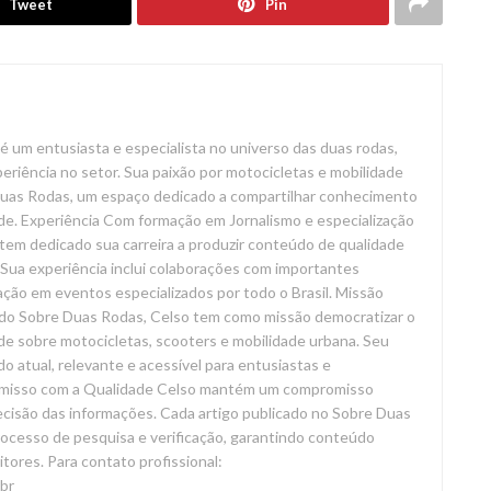
Tweet
Pin
é um entusiasta e especialista no universo das duas rodas,
riência no setor. Sua paixão por motocicletas e mobilidade
 Duas Rodas, um espaço dedicado a compartilhar conhecimento
de. Experiência Com formação em Jornalismo e especialização
tem dedicado sua carreira a produzir conteúdo de qualidade
Sua experiência inclui colaborações com importantes
ação em eventos especializados por todo o Brasil. Missão
do Sobre Duas Rodas, Celso tem como missão democratizar o
de sobre motocicletas, scooters e mobilidade urbana. Seu
o atual, relevante e acessível para entusiastas e
omisso com a Qualidade Celso mantém um compromisso
recisão das informações. Cada artigo publicado no Sobre Duas
ocesso de pesquisa e verificação, garantindo conteúdo
eitores. Para contato profissional:
br