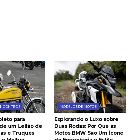
 ENCONTROS
MODELOS DE MOTOS
leto para
Explorando o Luxo sobre
 de um Leilão de
Duas Rodas: Por Que as
cas e Truques
Motos BMW São Um Ícone
r o Melhor
de Engenharia e Estilo