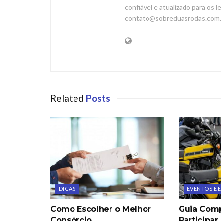
confiável e atualizado para os l
contato@sobreduasrodas.com.
Related
Posts
DICAS
EVENTOS E
Como Escolher o Melhor
Guia Comp
Consórcio
Participar