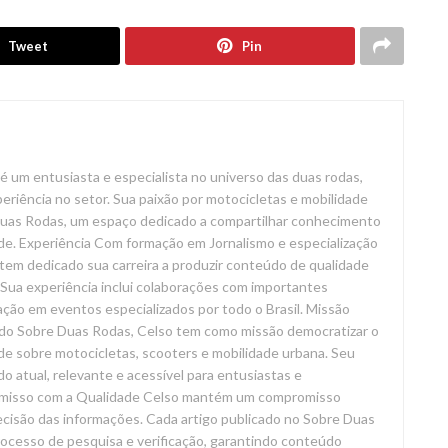
Tweet
Pin
é um entusiasta e especialista no universo das duas rodas,
riência no setor. Sua paixão por motocicletas e mobilidade
 Duas Rodas, um espaço dedicado a compartilhar conhecimento
de. Experiência Com formação em Jornalismo e especialização
tem dedicado sua carreira a produzir conteúdo de qualidade
Sua experiência inclui colaborações com importantes
ação em eventos especializados por todo o Brasil. Missão
do Sobre Duas Rodas, Celso tem como missão democratizar o
de sobre motocicletas, scooters e mobilidade urbana. Seu
o atual, relevante e acessível para entusiastas e
omisso com a Qualidade Celso mantém um compromisso
recisão das informações. Cada artigo publicado no Sobre Duas
ocesso de pesquisa e verificação, garantindo conteúdo