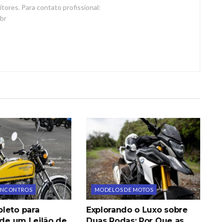
eitores. Para contato profissional:
br
 ENCONTROS
MODELOS DE MOTOS
leto para
Explorando o Luxo sobre
 de um Leilão de
Duas Rodas: Por Que as