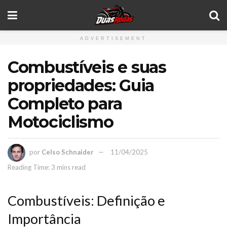
ADVERTISEMENT
Combustíveis e suas
propriedades: Guia
Completo para
Motociclismo
por
Celso Schnaider
11/04/2025
Reading Time: 3 mins read
Combustíveis: Definição e
Importância