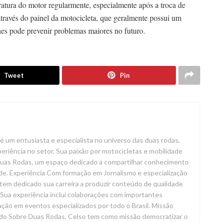
atura do motor regularmente, especialmente após a troca de
através do painel da motocicleta, que geralmente possui um
lhes pode prevenir problemas maiores no futuro.
Tweet
Pin
é um entusiasta e especialista no universo das duas rodas,
riência no setor. Sua paixão por motocicletas e mobilidade
 Duas Rodas, um espaço dedicado a compartilhar conhecimento
de. Experiência Com formação em Jornalismo e especialização
tem dedicado sua carreira a produzir conteúdo de qualidade
Sua experiência inclui colaborações com importantes
ação em eventos especializados por todo o Brasil. Missão
do Sobre Duas Rodas, Celso tem como missão democratizar o