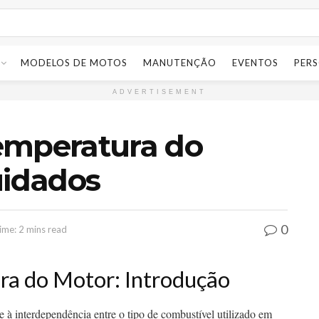
MODELOS DE MOTOS
MANUTENÇÃO
EVENTOS
PER
ADVERTISEMENT
emperatura do
uidados
0
ime: 2 mins read
ra do Motor: Introdução
 à interdependência entre o tipo de combustível utilizado em