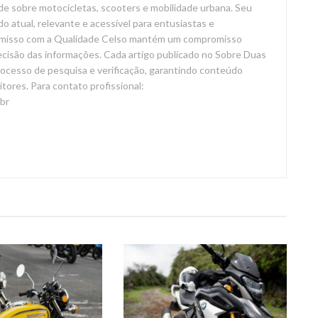
de sobre motocicletas, scooters e mobilidade urbana. Seu
o atual, relevante e acessível para entusiastas e
omisso com a Qualidade Celso mantém um compromisso
recisão das informações. Cada artigo publicado no Sobre Duas
ocesso de pesquisa e verificação, garantindo conteúdo
eitores. Para contato profissional:
br