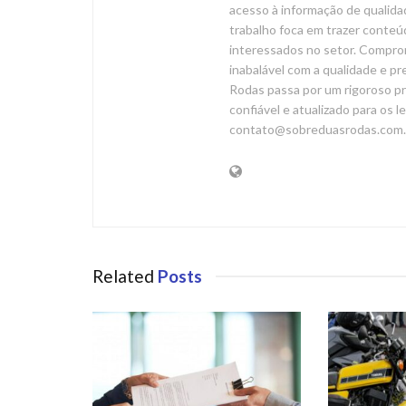
acesso à informação de qualida
trabalho foca em trazer conteúd
interessados no setor. Compr
inabalável com a qualidade e p
Rodas passa por um rigoroso pr
confiável e atualizado para os l
contato@sobreduasrodas.com.
Related
Posts