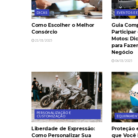
DICAS
EVENTOS E
Como Escolher o Melhor
Guia Comp
Consórcio
Participar
Motos: Di
21/01/2025
para Faze
Negócio
06/01/2025
PERSONALIZAÇÃO E
CUSTOMIZAÇÃO
EQUIPAMENT
Liberdade de Expressão:
Proteção e
Como Personalizar Sua
que Você 