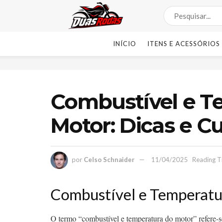
INÍCIO
ITENS E ACESSÓRIOS
Combustível e T
Motor: Dicas e C
por
Celso Schnaider
11/04/2025
Reading T
Combustível e Temperatu
O termo “combustível e temperatura do motor” refere-se