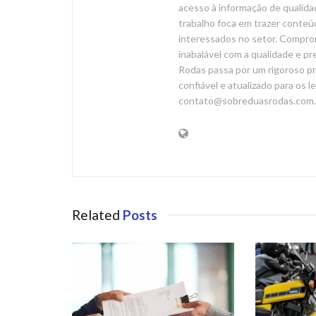
acesso à informação de qualida
trabalho foca em trazer conteúd
interessados no setor. Compr
inabalável com a qualidade e p
Rodas passa por um rigoroso pr
confiável e atualizado para os l
contato@sobreduasrodas.com.
Related
Posts