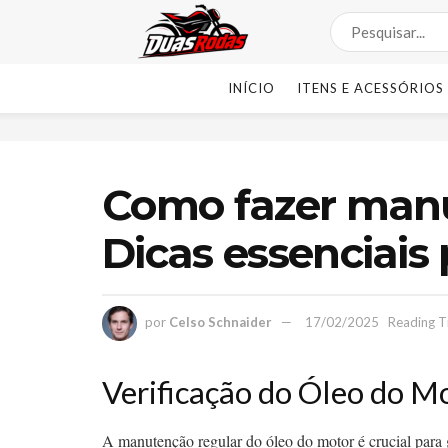
INÍCIO
ITENS E ACESSÓRIOS
Como fazer man
Dicas essenciais
por
Celso Schnaider
17/02/2025
Reading T
Verificação do Óleo do M
A manutenção regular do óleo do motor é crucial para 