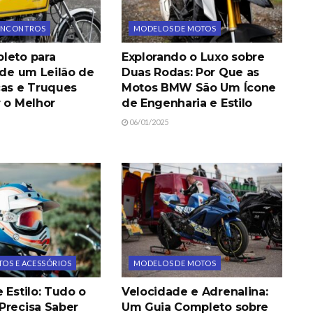
 ENCONTROS
MODELOS DE MOTOS
leto para
Explorando o Luxo sobre
 de um Leilão de
Duas Rodas: Por Que as
cas e Truques
Motos BMW São Um Ícone
r o Melhor
de Engenharia e Estilo
06/01/2025
OS E ACESSÓRIOS
MODELOS DE MOTOS
 Estilo: Tudo o
Velocidade e Adrenalina:
Precisa Saber
Um Guia Completo sobre