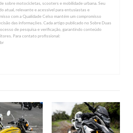
de sobre motocicletas, scooters e mobilidade urbana. Seu
o atual, relevante e acessível para entusiastas e
omisso com a Qualidade Celso mantém um compromisso
recisão das informações. Cada artigo publicado no Sobre Duas
ocesso de pesquisa e verificação, garantindo conteúdo
eitores. Para contato profissional:
br