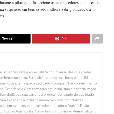
o durante a pilotagem. Inspecione os amortecedores em busca de
Uma suspensão em bom estado melhora a dirigibilidade e a
es.
Tweet
Pin
é um entusiasta e especialista no universo das duas rodas,
riência no setor. Sua paixão por motocicletas e mobilidade
 Duas Rodas, um espaço dedicado a compartilhar conhecimento
de. Experiência Com formação em Jornalismo e especialização
tem dedicado sua carreira a produzir conteúdo de qualidade
Sua experiência inclui colaborações com importantes
ação em eventos especializados por todo o Brasil. Missão
do Sobre Duas Rodas, Celso tem como missão democratizar o