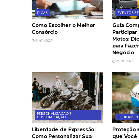
DICAS
EVENTOS E
Como Escolher o Melhor
Guia Comp
Consórcio
Participar
Motos: Di
21/01/2025
para Faze
Negócio
06/01/2025
PERSONALIZAÇÃO E
CUSTOMIZAÇÃO
EQUIPAMENT
Liberdade de Expressão:
Proteção e
Como Personalizar Sua
que Você 