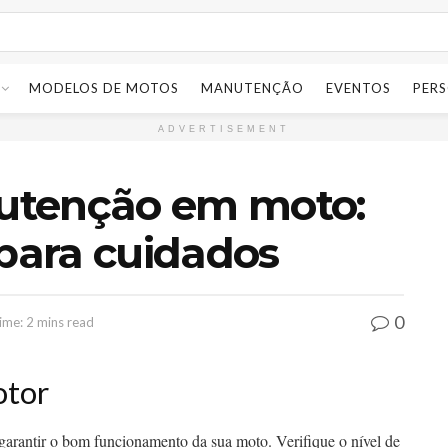
MODELOS DE MOTOS
MANUTENÇÃO
EVENTOS
PER
ADVERTISEMENT
utenção em moto:
 para cuidados
0
ime: 2 mins read
otor
garantir o bom funcionamento da sua moto. Verifique o nível de