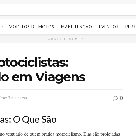
MODELOS DE MOTOS
MANUTENÇÃO
EVENTOS
PER
ADVERTISEMENT
tociclistas:
lo em Viagens
0
ime: 3 mins read
tas: O Que São
no vestuário de quem pratica motociclismo. Elas são projetadas