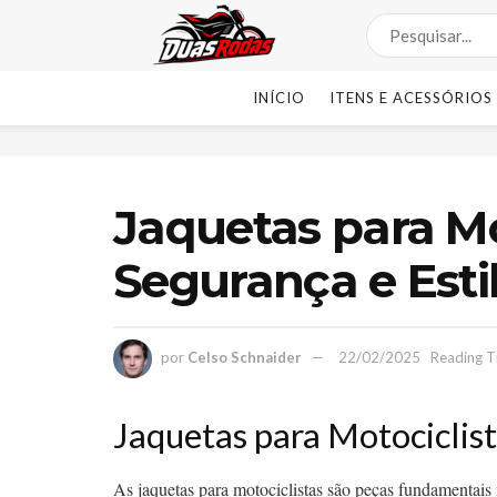
INÍCIO
ITENS E ACESSÓRIOS
Jaquetas para Mo
Segurança e Esti
por
Celso Schnaider
22/02/2025
Reading T
Jaquetas para Motociclis
As jaquetas para motociclistas são peças fundamentais 