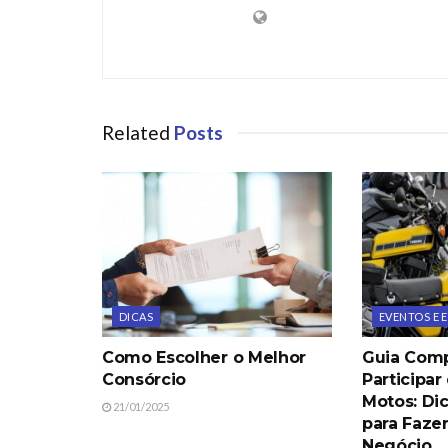
Related
Posts
DICAS
EVENTOS E
Como Escolher o Melhor
Guia Comp
Consórcio
Participar
Motos: Di
21/01/2025
para Faze
Negócio