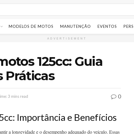
MODELOS DE MOTOS
MANUTENÇÃO
EVENTOS
PER
ADVERTISEMENT
otos 125cc: Guia
 Práticas
0
ime: 3 mins read
cc: Importância e Benefícios
ntir a longevidade e o desempenho adequado do veículo. Essas