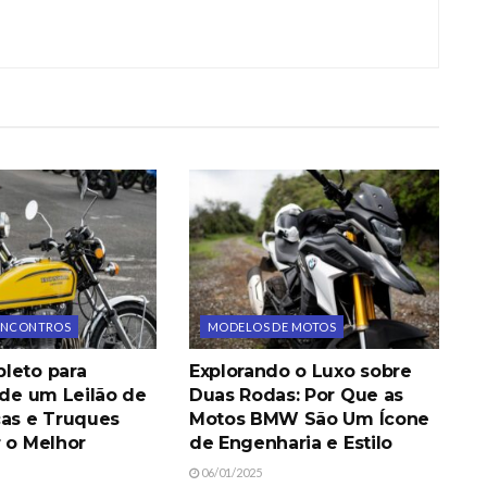
 ENCONTROS
MODELOS DE MOTOS
leto para
Explorando o Luxo sobre
 de um Leilão de
Duas Rodas: Por Que as
cas e Truques
Motos BMW São Um Ícone
r o Melhor
de Engenharia e Estilo
06/01/2025