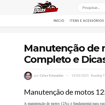
INÍCIO
ITENS E ACESSÓRIOS
Manutenção de m
Completo e Dicas
por
Celso Schnaider
19/02/2025
Reading T
Manutenção de motos 125
A manutenção de motos 125cc é fundamental para gara