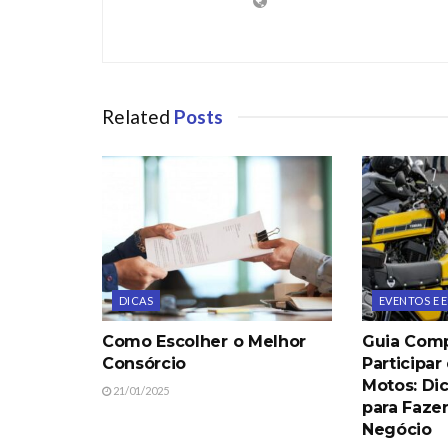
Related
Posts
DICAS
EVENTOS E
Como Escolher o Melhor
Guia Comp
Consórcio
Participar
Motos: Di
21/01/2025
para Faze
Negócio