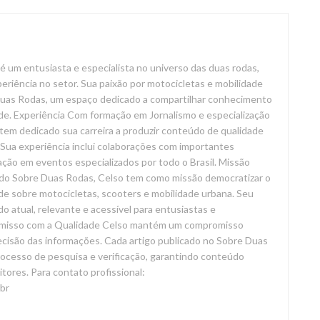
é um entusiasta e especialista no universo das duas rodas,
riência no setor. Sua paixão por motocicletas e mobilidade
 Duas Rodas, um espaço dedicado a compartilhar conhecimento
de. Experiência Com formação em Jornalismo e especialização
tem dedicado sua carreira a produzir conteúdo de qualidade
Sua experiência inclui colaborações com importantes
ação em eventos especializados por todo o Brasil. Missão
do Sobre Duas Rodas, Celso tem como missão democratizar o
de sobre motocicletas, scooters e mobilidade urbana. Seu
o atual, relevante e acessível para entusiastas e
omisso com a Qualidade Celso mantém um compromisso
recisão das informações. Cada artigo publicado no Sobre Duas
ocesso de pesquisa e verificação, garantindo conteúdo
eitores. Para contato profissional:
br